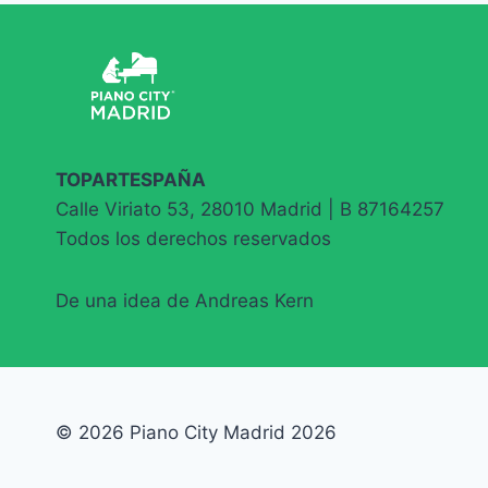
LA
SALUD
LLEVAN
LA
MÚSICA
A
LOS
HOSPITALESMADRILEÑOS
TOPARTESPAÑA
Calle Viriato 53, 28010 Madrid | B 87164257
Todos los derechos reservados
De una idea de Andreas Kern
© 2026 Piano City Madrid 2026